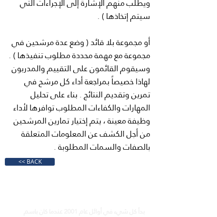
ويطلب منهم الإشارة إلى الإجراءات التي
سيتم إتخاذها ) .
أو مجموعة بلا قائد ( وضع عدة مرشحين في
مجموعة مع مهمة محددة مطلوب تنفيذها ) .
وسيقوم القائمون على التقييم والمدربون
لهاذا خصيصاً بمراجعة أداء كل مرشح في
تمرين وتقديم النتائج . بناء على تحليل
المهارات والكفاءات المطلوب توافرها لأداء
وظيفة معينة ، يتم إختيار تمارين المرشحين
من أجل الكشف عن المعلومات المتعلقة
بالصفات والسمات المطلوبة .
<< BACK
360 إكسبرينتال سوليشنز
بدأ كل شيء في أوائل عام 2001 عندما كان باسم