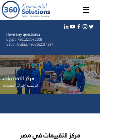
Have any questions?
Egypt :
+201223575508
Saudi Arabia:
+966562314297
مركز التقييمات
الرئيسية >مركز التقييمات
مركز التقييمات في مصر