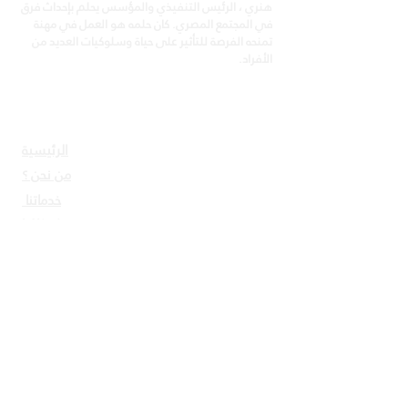
هنري ، الرئيس التنفيذي والمؤسس يحلم بإحداث فرق
في المجتمع المصري. كان حلمه هو العمل في مهنة
تمنحه الفرصة للتأثير على حياة وسلوكيات العديد من
الأفراد.
روابط مفيدة
الرئيسية
من نحن ؟
خدماتنا
شركاؤنا
المدونة
تواصل معنا
بيانات التواصل
مكتب جمهورية مصر العربية
عمارة رقم 21 عمارات شرارة ، مدينة نصر -
الدور الثاني - مدينة نصر