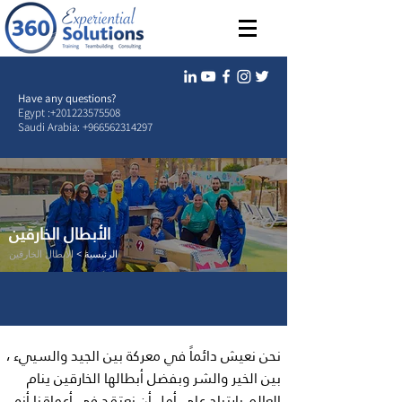
Have any questions?
Egypt :
+201223575508
Saudi Arabia:
+966562314297
الأبطال الخارقين
الرئيسية >
الأبطال الخارقين
نحن نعيش دائماً في معركة بين الجيد والسييء ،
بين الخير والشر وبفضل أبطالها الخارقين ينام
العالم بإرتياح على أمل أن نعتقد في أعماقنا أنه