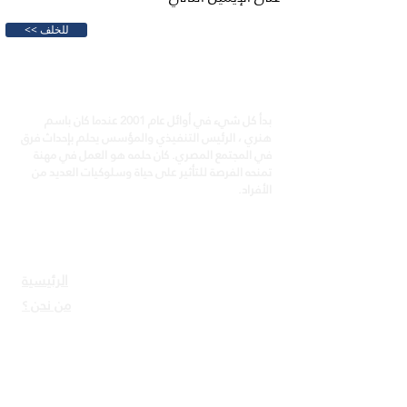
<< للخلف
360 إكسبرينتال سوليشنز
بدأ كل شيء في أوائل عام 2001 عندما كان باسم
هنري ، الرئيس التنفيذي والمؤسس يحلم بإحداث فرق
في المجتمع المصري. كان حلمه هو العمل في مهنة
تمنحه الفرصة للتأثير على حياة وسلوكيات العديد من
الأفراد.
روابط مفيدة
الرئيسية
من نحن ؟
خدماتنا
شركاؤنا
المدونة
تواصل معنا