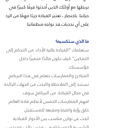
نربطها مع أولئك الذين أحدثوا فرقًا كبيرًا في
حياتنا. باختصار ، تعتبر القيادة جزءًا مهمًا من الرد
على أي تحديات قد تواجه منظماتنا.
ما الذي ستكسبه؟
ستعلمك "القيادة عالية الأداء: من التحكم إلى
التمكين" كيف تكون قائدًا متميزًا داخل
مؤسستك.
المبادئ والممارسات تتعلم في هذا البرنامج
تستند إلى الملاحظة والبحث من الجهات الرائدة
في مجال القيادة. من البرنامج سوف:
افهم الممارسات الخمس لأعظم قادة العالم.
خلق رؤية واضحة ومقنعة للمستقبل.
ابحث عن توازن مناسب بين الأدوار القيادية
الرئيسية الخمسة (فني ، مدير ، رائد ، مهندس