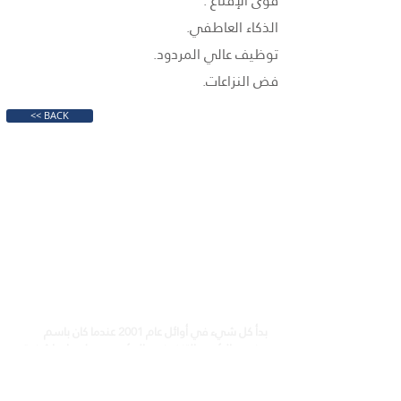
قوى الإقناع .
الذكاء العاطفي.
توظيف عالي المردود.
فض النزاعات.
<< BACK
360 إكسبرينتال سوليشنز
بدأ كل شيء في أوائل عام 2001 عندما كان باسم
هنري ، الرئيس التنفيذي والمؤسس يحلم بإحداث فرق
في المجتمع المصري. كان حلمه هو العمل في مهنة
تمنحه الفرصة للتأثير على حياة وسلوكيات العديد من
الأفراد.