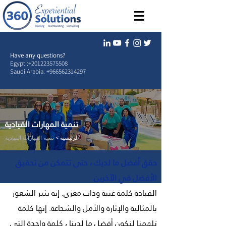
Have any questions?
Egypt :
+201223575508
Saudi Arabia:
+966562314297
تنمية المهارات القيادية
الرئيسية >
تنمية المهارات القيادية
حقق أفضل ما لديك ، حتى تتمكن من تحقيق
الأفضل في الآخرين.
القيادة كلمة غنية وذات مغزى. إنه يثير الشعور
بالمثالية والإثارة والأمل والشجاعة. إنها كلمة
تلهمنا لنكون أفضل ما لدينا ، كلمة واحدة التي